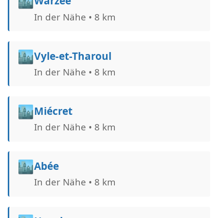
🏙️
Warzée
In der Nähe • 8 km
🏙️
Vyle-et-Tharoul
In der Nähe • 8 km
🏙️
Miécret
In der Nähe • 8 km
🏙️
Abée
In der Nähe • 8 km