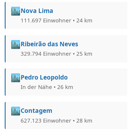
🏙️
Nova Lima
111.697 Einwohner • 24 km
🏙️
Ribeirão das Neves
329.794 Einwohner • 25 km
🏙️
Pedro Leopoldo
In der Nähe • 26 km
🏙️
Contagem
627.123 Einwohner • 28 km